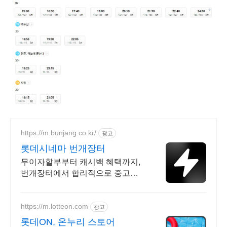
https://m.bunjang.co.kr/
광고
롯데시네마 번개장터
무이자할부부터 캐시백 혜택까지,
번개장터에서 합리적으로 중고거
래 하세요 전국 각지에서 올라오는
전국구 최다 상품 매일 10만 개 이
상의 신규 상품 업로드
https://m.lotteon.com
광고
롯데ON, 온누리 스토어